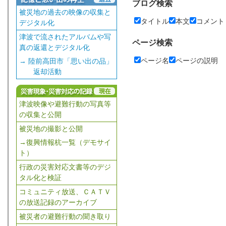
ブログ検索
被災地の過去の映像の収集と
タイトル
本文
コメント
デジタル化
津波で流されたアルバムや写
ページ検索
真の返還とデジタル化
ページ名
ページの説明
→ 陸前高田市「思い出の品」
返却活動
津波映像や避難行動の写真等
の収集と公開
被災地の撮影と公開
→復興情報杭一覧（デモサイ
ト）
行政の災害対応文書等のデジ
タル化と検証
コミュニティ放送、ＣＡＴＶ
の放送記録のアーカイブ
被災者の避難行動の聞き取り