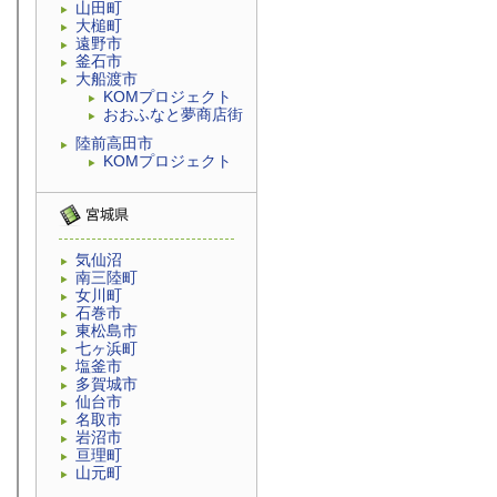
山田町
大槌町
遠野市
釜石市
大船渡市
KOMプロジェクト
おおふなと夢商店街
陸前高田市
KOMプロジェクト
気仙沼
南三陸町
女川町
石巻市
東松島市
七ヶ浜町
塩釜市
多賀城市
仙台市
名取市
岩沼市
亘理町
山元町