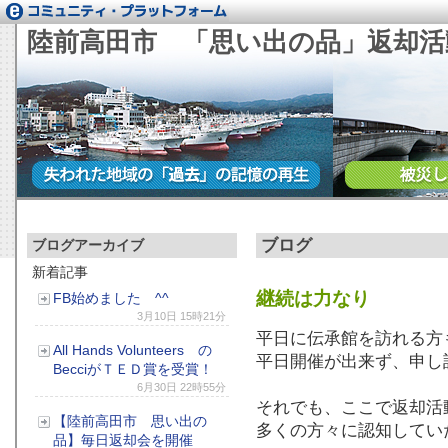
陸前高田市 「思い出の品」返却活
ブログ
ブログアーカイブ
新着記事
継続は力なり
FB始めました ^
^
3月10日 15時21分
平日に伝承館を訪れる方
All Hands Volunteers の
平日開催が出来ず、申し
BecciがＴＥＤ賞を受賞！
6月30日 22時55分
それでも、ここで返却活
【陸前高田市 思い出の
多くの方々に認知してい
品】毎日返却会を開催