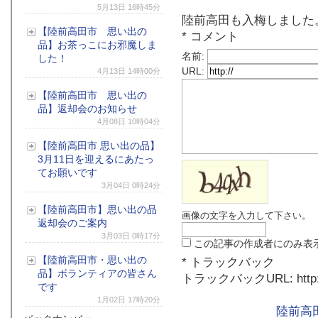
5月13日 16時45分
陸前高田も入梅しました
【陸前高田市 思い出の
* コメント
品】お茶っこにお邪魔しま
名前:
した！
URL:
4月13日 14時00分
【陸前高田市 思い出の
品】返却会のお知らせ
4月08日 10時04分
【陸前高田市 思い出の品】
3月11日を迎えるにあたっ
てお願いです
3月04日 0時24分
【陸前高田市】思い出の品
画像の文字を入力して下さい。
返却会のご案内
3月03日 0時17分
この記事の作成者にのみ表
【陸前高田市・思い出の
*
トラックバック
品】ボランティアの皆さん
トラックバックURL:
http
です
1月02日 17時20分
陸前高