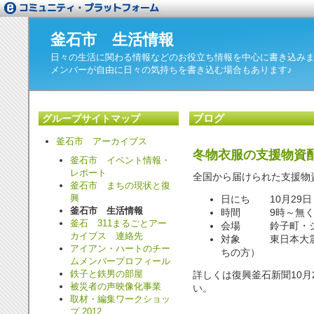
釜石市 生活情報
日々の生活に関わる情報などのお役立ち情報を中心に書き込み
メンバーが自由に日々の気持ちを書き込む場合もあります♪
ブログ
グループサイトマップ
釜石市 アーカイブス
冬物衣服の支援物資
釜石市 イベント情報・
レポート
全国から届けられた支援物
釜石市 まちの現状と復
興
日にち 10月29日
釜石市 生活情報
時間 9時～無く
釜石 311まるごとアー
会場 鈴子町・シ
カイブス 連絡先
対象 東日本大震
アイアン・ハートのチー
ちの方）
ムメンバープロフィール
鉄子と鉄男の部屋
詳しくは復興釜石新聞10月
被災者の声映像化事業
い。
取材・編集ワークショッ
プ 2012