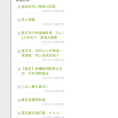
仮設住宅に物置が設置。
8月06日 12時04分
求人情報
2月28日 13時22分
釜石市の津波犠牲者、3人に
1人自宅で 群馬大調査
2月17日 10時20分
釜石市、20日から不明者一
斉捜索 湾と浸水区域で
2月17日 10時18分
【釜石】多機能消防車を交
付 日本消防協会
2月17日 10時15分
つるし雛を釜石に
2月16日 8時47分
被災者雇用助成
2月15日 15時16分
震災被災地応援 チョコ
2月15日 14時51分