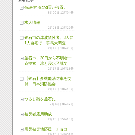
仮設住宅に物置が設置。
8月06日 12時04分
求人情報
2月28日 13時22分
釜石市の津波犠牲者、3人に
1人自宅で 群馬大調査
2月17日 10時20分
釜石市、20日から不明者一
斉捜索 湾と浸水区域で
2月17日 10時18分
【釜石】多機能消防車を交
付 日本消防協会
2月17日 10時15分
つるし雛を釜石に
2月16日 8時47分
被災者雇用助成
2月15日 15時16分
震災被災地応援 チョコ
2月15日 14時51分