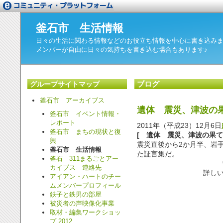
釜石市 生活情報
日々の生活に関わる情報などのお役立ち情報を中心に書き込み
メンバーが自由に日々の気持ちを書き込む場合もあります♪
ブログ
グループサイトマップ
釜石市 アーカイブス
遺体 震災、津波
釜石市 イベント情報・
レポート
2011年（平成23）12月6日
釜石市 まちの現状と復
[ 遺体 震災、津波の果て
興
震災直後から2か月半、岩
釜石市 生活情報
た証言集だ。
釜石 311まるごとアー
カイブス 連絡先
詳しい
アイアン・ハートのチー
ムメンバープロフィール
鉄子と鉄男の部屋
被災者の声映像化事業
取材・編集ワークショッ
プ 2012