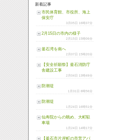
新着記事
市民体育館、市役所、海上
保安庁
3月05日 16時37分
2月15日の市内の様子
2月15日 15時06分
釜石湾を南へ
2月07日 15時20分
【安全祈願祭】釜石消防庁
舎建設工事
2月04日 13時49分
防潮堤
1月31日 8時56分
防潮堤
1月24日 16時51分
仙寿院からの眺め、大町駐
車場
1月24日 14時17分
【釜石市片岸町の市営アパ