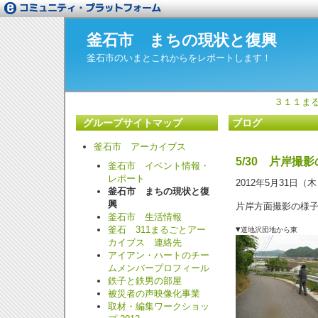
釜石市 まちの現状と復興
釜石市のいまとこれからをレポートします！
３１１ま
グループサイトマップ
ブログ
釜石市 アーカイブス
5/
30 片岸撮影
釜石市 イベント情報・
レポート
2012年5月31日（
釜石市 まちの現状と復
興
片岸方面撮影の様
釜石市 生活情報
▾
釜石 311まるごとアー
道地沢団地から東
カイブス 連絡先
アイアン・ハートのチー
ムメンバープロフィール
鉄子と鉄男の部屋
被災者の声映像化事業
取材・編集ワークショッ