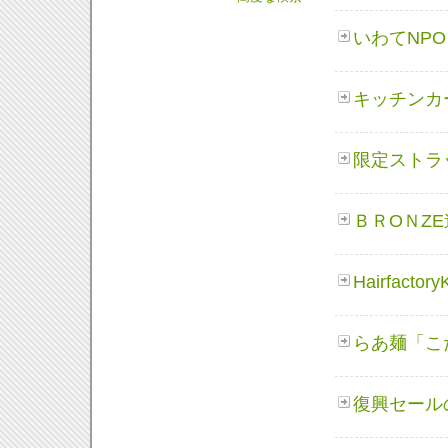
いわてNP
キッチンカ
限定ストラ
ＢＲOＮZ
Hairfac
らあ麺「こ
復興セール