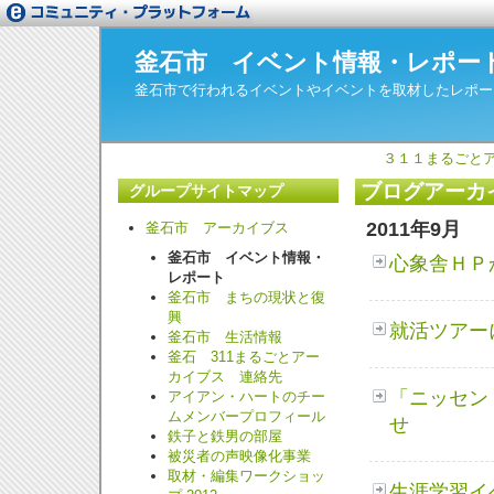
釜石市 イベント情報・レポー
釜石市で行われるイベントやイベントを取材したレポー
３１１まるごと
ブログアーカ
グループサイトマップ
2011年9月
釜石市 アーカイブス
釜石市 イベント情報・
心象舎ＨＰ
レポート
釜石市 まちの現状と復
興
就活ツアー
釜石市 生活情報
釜石 311まるごとアー
カイブス 連絡先
「ニッセン
アイアン・ハートのチー
ムメンバープロフィール
せ
鉄子と鉄男の部屋
被災者の声映像化事業
取材・編集ワークショッ
生涯学習イ