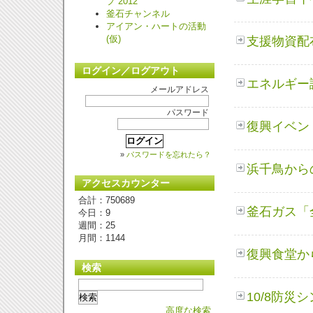
プ 2012
釜石チャンネル
アイアン・ハートの活動
(仮)
支援物資配
ログイン／ログアウト
エネルギー
メールアドレス
パスワード
復興イベン
»
パスワードを忘れたら？
浜千鳥から
アクセスカウンター
合計：750689
釜石ガス「
今日：9
週間：25
月間：1144
復興食堂か
検索
10/
8防災シ
高度な検索