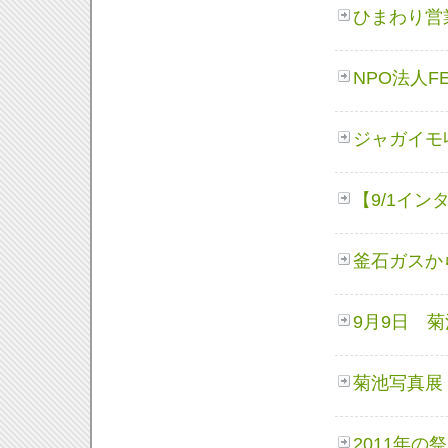
ひまわり営
NPO法人
ジャガイモ
【9/
1インタ
釜石ガスか
9月9日 
菊池写真展
2011年