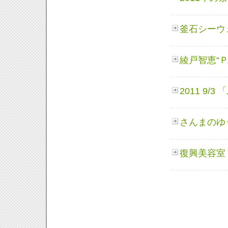
釜石シーウ
綾戸智恵“
2011 9/
3 
さんまのゆ
復興美容室