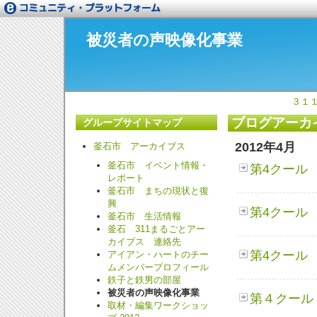
被災者の声映像化事業
３１
ブログアーカ
グループサイトマップ
2012年4月
釜石市 アーカイブス
釜石市 イベント情報・
第4クール 
レポート
釜石市 まちの現状と復
興
第4クール 
釜石市 生活情報
釜石 311まるごとアー
カイブス 連絡先
第4クール 
アイアン・ハートのチー
ムメンバープロフィール
鉄子と鉄男の部屋
被災者の声映像化事業
第４クール 
取材・編集ワークショッ