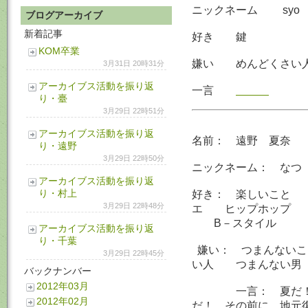
ニックネーム syo
ブログアーカイブ
新着記事
好き 鍵
KOM卒業
嫌い めんどくさい
3月31日 20時31分
アーカイブス活動を振り返
一言
り・臺
3月29日 22時51分
アーカイブス活動を振り返
名前： 遠野 夏奈
り・遠野
3月29日 22時50分
ニックネーム： なつ
アーカイブス活動を振り返
り・村上
好き： 楽しいこと
3月29日 22時48分
エ ヒップホップ 
B－スタイル
アーカイブス活動を振り返
り・千葉
嫌い： つまんない
3月29日 22時45分
い人 つまんな
バックナンバー
2012年03月
一言： 夏だ！ 
2012年02月
だ！ その前に 地元復