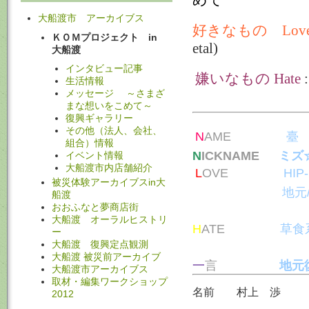
大船渡市 アーカイブス
好きなもの
Lov
ＫＯＭプロジェクト in
etal)
大船渡
インタビュー記事
嫌いなもの
Hate
:
生活情報
メッセージ ～さまざ
まな想いをこめて～
復興ギャラリー
その他（法人、会社、
N
AME
臺
組合）情報
N
ICKNAME
ミズ
イベント情報
大船渡市内店舗紹介
L
OVE
HIP-
被災体験アーカイブスin大
地元
船渡
おおふなと夢商店街
大船渡 オーラルヒストリ
H
ATE
草食
ー
大船渡 復興定点観測
大船渡 被災前アーカイブ
一
言
地元
大船渡市アーカイブス
取材・編集ワークショップ
名前 村上 渉
2012