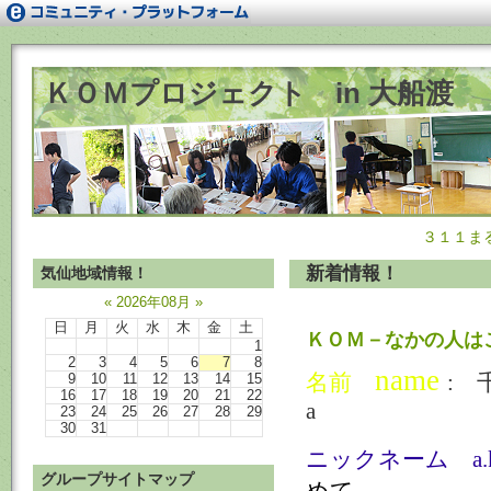
ＫＯＭプロジェクト in 大船渡
３１１ま
新着情報！
気仙地域情報！
«
2026年08月
»
日
月
火
水
木
金
土
ＫＯＭ－なかの人は
1
2
3
4
5
6
7
8
name
名前
:
千
9
10
11
12
13
14
15
16
17
18
19
20
21
22
a
23
24
25
26
27
28
29
30
31
ニックネーム
a.
グループサイトマップ
めて