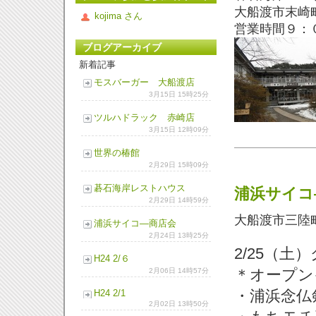
大船渡市末崎
kojima さん
営業時間９：
ブログアーカイブ
新着記事
モスバーガー 大船渡店
3月15日 15時25分
ツルハドラック 赤崎店
3月15日 12時09分
世界の椿館
2月29日 15時09分
碁石海岸レストハウス
浦浜サイコ
2月29日 14時59分
大船渡市三陸
浦浜サイコ―商店会
2月24日 13時25分
2/
25（土
H24 2/
６
＊オープン
2月06日 14時57分
・浦浜念仏
H24 2/
1
2月02日 13時50分