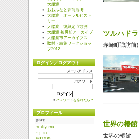
大船渡
おおふなと夢商店街
大船渡 オーラルヒスト
リー
大船渡 復興定点観測
ツルハドラ
大船渡 被災前アーカイブ
大船渡市アーカイブス
取材・編集ワークショッ
赤崎町諏訪前
プ2012
ログイン／ログアウト
メールアドレス
パスワード
»
パスワードを忘れたら？
プロフィール
管理者
世界の椿館
m.
akiyama
kojima
世界の椿館
遠野夏奈