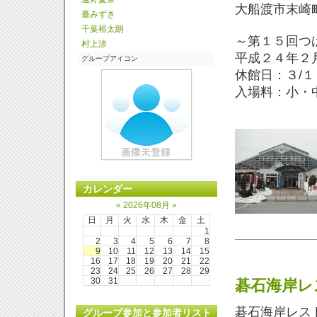
大船渡市末崎
臺みずき
千葉裕太朗
～第１５回つ
村上涉
平成２４年２
グループアイコン
休館日：３/
１
入場料：小・
カレンダー
«
2026年08月
»
日
月
火
水
木
金
土
1
2
3
4
5
6
7
8
9
10
11
12
13
14
15
16
17
18
19
20
21
22
23
24
25
26
27
28
29
30
31
碁石海岸レ
碁石海岸レス
グループ参加と参加者リスト