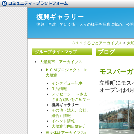
復興ギャラリー
復興、再建していく街、人々の様子を写真に収め、公開
３１１まるごとアーカイブス
>
大
ブログ
グループサイトマップ
大船渡市 アーカイブス
ＫＯＭプロジェクト in
モスバーガ
大船渡
立根町にモス
インタビュー記事
生活情報
オープンは4月
メッセージ ～さま
ざまな想いをこめて～
復興ギャラリー
その他（法人、会社、
組合）情報
イベント情報
大船渡市内店舗紹介
被災体験アーカイブスin