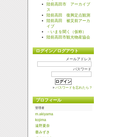
陸前高田市 アーカイブ
ス
陸前高田 復興定点観測
陸前高田 被災前アーカ
イブ
－いまを聞く（仮称）
陸前高田市観光物産協会
ログイン／ログアウト
メールアドレス
パスワード
»
パスワードを忘れたら？
プロフィール
管理者
m.
akiyama
kojima
遠野夏奈
臺みずき