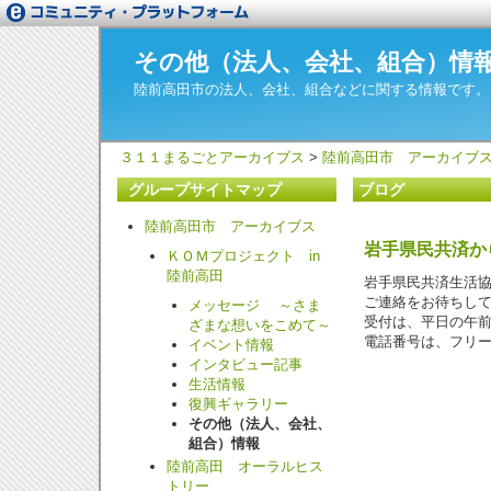
その他（法人、会社、組合）情
陸前高田市の法人、会社、組合などに関する情報です。
３１１まるごとアーカイブス
>
陸前高田市 アーカイブ
グループサイトマップ
ブログ
陸前高田市 アーカイブス
岩手県民共済か
ＫＯＭプロジェクト in
陸前高田
岩手県民共済生活
ご連絡をお待ちし
メッセージ ～さま
受付は、平日の午
ざまな想いをこめて～
電話番号は、フリーダ
イベント情報
インタビュー記事
生活情報
復興ギャラリー
その他（法人、会社、
組合）情報
陸前高田 オーラルヒス
トリー