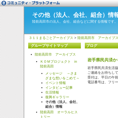
その他（法人、会社、組合）情
陸前高田市の法人、会社、組合などに関する情報です。
３１１まるごとアーカイブス
>
陸前高田市 アーカイブ
グループサイトマップ
ブログ
陸前高田市 アーカイブス
岩手県民共済か
ＫＯＭプロジェクト in
陸前高田
岩手県民共済生活
ご連絡をお待ちし
メッセージ ～さま
受付は、平日の午
ざまな想いをこめて～
電話番号は、フリーダ
イベント情報
インタビュー記事
生活情報
復興ギャラリー
その他（法人、会社、
組合）情報
陸前高田 オーラルヒス
トリー