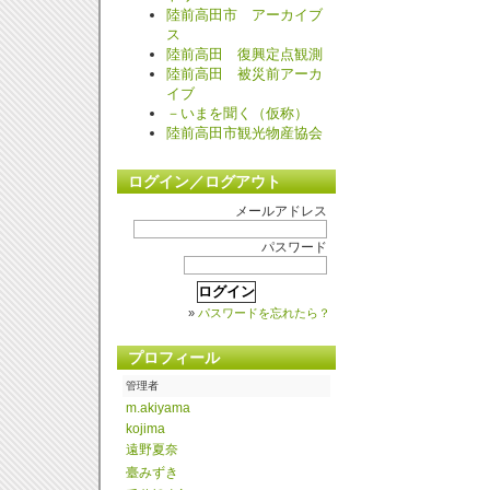
陸前高田市 アーカイブ
ス
陸前高田 復興定点観測
陸前高田 被災前アーカ
イブ
－いまを聞く（仮称）
陸前高田市観光物産協会
ログイン／ログアウト
メールアドレス
パスワード
»
パスワードを忘れたら？
プロフィール
管理者
m.
akiyama
kojima
遠野夏奈
臺みずき