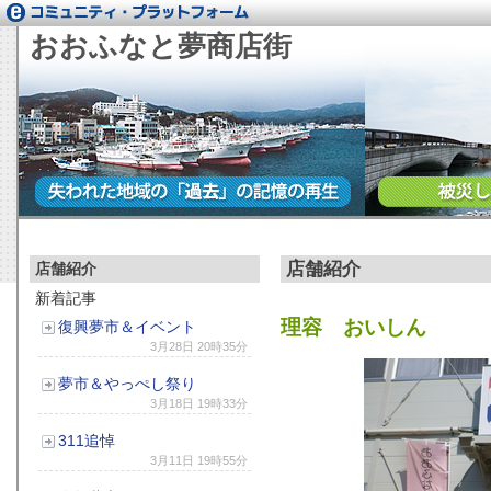
おおふなと夢商店街
店舗紹介
店舗紹介
新着記事
理容 おいしん
復興夢市＆イベント
3月28日 20時35分
夢市＆やっぺし祭り
3月18日 19時33分
311追悼
3月11日 19時55分