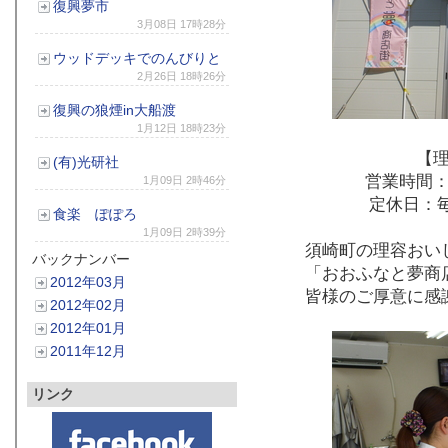
復興夢市
3月08日 17時28分
ウッドデッキでのんびりと
2月26日 18時26分
復興の狼煙in大船渡
1月12日 18時23分
【
(有)
光研社
営業時間
1月09日 2時46分
定休日：
食楽 ぽぽろ
1月09日 2時39分
須崎町の理容おい
バックナンバー
「おおふなと夢商
2012年03月
皆様のご厚意に感
2012年02月
2012年01月
2011年12月
リンク