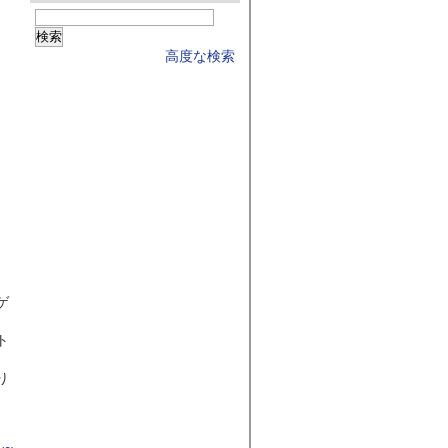
高度な検索
）
ゲ
ト
り