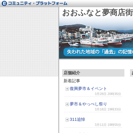
おおふなと夢商店街
店舗紹介
新着記事
復興夢市＆イベント
3月28日 20時35分
夢市＆やっぺし祭り
3月18日 19時33分
311追悼
3月11日 19時55分