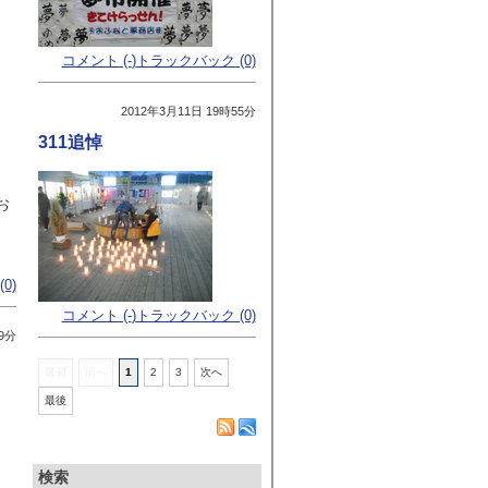
コメント (-
)
トラックバック (0)
2012年3月11日 19時55分
311追悼
お
0)
コメント (-
)
トラックバック (0)
9分
最初
前へ
1
2
3
次へ
最後
検索