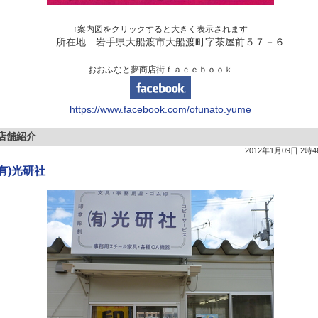
↑案内図をクリックすると大きく表示されます
所在地 岩手県大船渡市大船渡町字茶屋前５７－６
おおふなと夢商店街ｆａｃｅｂｏｏｋ
https:
/
/
www.
facebook.
com/
ofunato.
yume
店舗紹介
2012年1月09日 2時4
有)
光研社