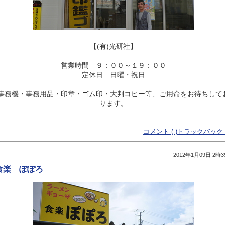
【(有)
光研社】
営業時間 ９：００～１９：００
定休日 日曜・祝日
事務機・事務用品・印章・ゴム印・大判コピー等、ご用命をお待ちして
ります。
コメント (-
)
トラックバック (
2012年1月09日 2時3
食楽 ぽぽろ