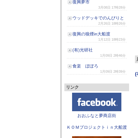
復興夢市
3月08日 17時28分
ウッドデッキでのんびりと
2月26日 18時26分
復興の狼煙in大船渡
1月12日 18時23分
(有)
光研社
1月09日 2時46分
食楽 ぽぽろ
1月09日 2時39分
(
リンク
おおふなと夢商店街
ＫＯＭプロジェクトｉｎ大船渡