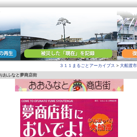
３１１まるごとアーカイブス
>
大船渡市
おおふなと夢商店街