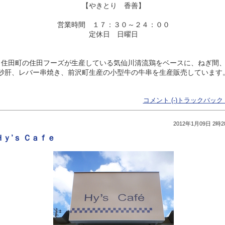
【やきとり 香善】
営業時間 １７：３０～２４：００
定休日 日曜日
住田町の住田フーズが生産している気仙川清流鶏をベースに、ねぎ間
砂肝、レバー串焼き、前沢町生産の小型牛の牛串を生産販売しています
コメント (-
)
トラックバック (
2012年1月09日 2時2
Ｈｙ’ｓ Ｃａｆｅ