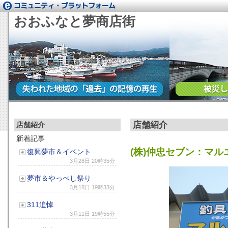
おおふなと夢商店街
店舗紹介
店舗紹介
新着記事
(株)
仲忠セブン：マル
復興夢市＆イベント
3月28日 20時35分
夢市＆やっぺし祭り
3月18日 19時33分
311追悼
3月11日 19時55分