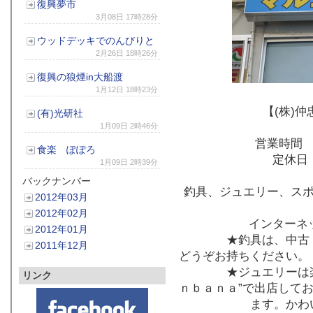
復興夢市
3月08日 17時28分
ウッドデッキでのんびりと
2月26日 18時26分
復興の狼煙in大船渡
1月12日 18時23分
【(株)
仲
(有)
光研社
1月09日 2時46分
営業時間
食楽 ぽぽろ
定休日
1月09日 2時39分
バックナンバー
釣具、ジュエリー、ス
2012年03月
2012年02月
インターネ
2012年01月
★釣具は、中古・新
2011年12月
どうぞお持ちください。
★ジュエリーは楽天
リンク
ｎｂａｎａ”で出店して
ます。かわいらし