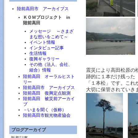
陸前高田市 アーカイブス
ＫＯＭプロジェクト in
陸前高田
メッセージ ～さまざ
まな想いをこめて～
イベント情報
インタビュー記事
生活情報
復興ギャラリー
その他（法人、会社、
震災により高田松原の
組合）情報
跡的に１本だけ残った
陸前高田 オーラルヒスト
リー
「１本松」です。これ
陸前高田市 アーカイブス
大切に保管されていき
陸前高田 復興定点観測
陸前高田 被災前アーカイ
ブ
－いまを聞く（仮称）
陸前高田市観光物産協会
ブログアーカイブ
新着記事