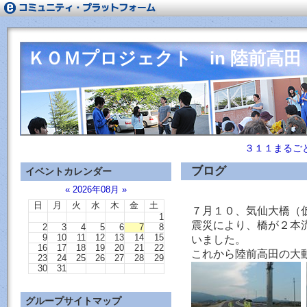
ＫＯＭプロジェクト in 陸前高田
３１１まるご
ブログ
イベントカレンダー
«
2026年08月
»
日
月
火
水
木
金
土
７月１０、気仙大橋（
1
震災により、橋が２本
2
3
4
5
6
7
8
9
10
11
12
13
14
15
いました。
16
17
18
19
20
21
22
これから陸前高田の大
23
24
25
26
27
28
29
30
31
グループサイトマップ