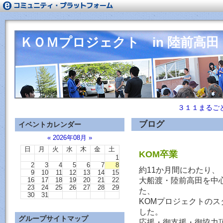
ＫＯＭプロジェクト in 陸前高田
３１１まるご
ブログ
イベントカレンダー
«
2026年08月
»
日
月
火
水
木
金
土
KOM卒業
1
2
3
4
5
6
7
8
約11か月間にわたり、
9
10
11
12
13
14
15
大船渡・陸前高田を中
16
17
18
19
20
21
22
23
24
25
26
27
28
29
た、
30
31
KOMプロジェクトの
した。
グループサイトマップ
応援・御支援・御協力