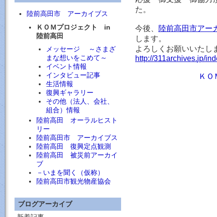
た。
陸前高田市 アーカイブス
ＫＯＭプロジェクト in
今後、
陸前高田市アー
陸前高田
します。
よろしくお願いいたし
メッセージ ～さまざ
まな想いをこめて～
http:
/
/
311archives.
jp/
ind
イベント情報
インタビュー記事
ＫＯ
生活情報
復興ギャラリー
その他（法人、会社、
組合）情報
陸前高田 オーラルヒスト
リー
陸前高田市 アーカイブス
陸前高田 復興定点観測
陸前高田 被災前アーカイ
ブ
－いまを聞く（仮称）
陸前高田市観光物産協会
ブログアーカイブ
新着記事