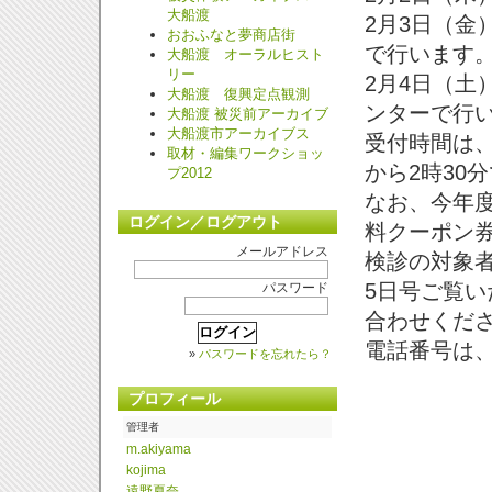
大船渡
2
月3日（金
おおふなと夢商店街
で行います
大船渡 オーラルヒスト
リー
2
月4日（土
大船渡 復興定点観測
ンターで行
大船渡 被災前アーカイブ
大船渡市アーカイブス
受付時間は、
取材・編集ワークショッ
から2時30
プ2012
なお、今年
ログイン／ログアウト
料クーポン
メールアドレス
検診の対象者
5日号ご覧
パスワード
合わせくだ
電話番号は、2
»
パスワードを忘れたら？
プロフィール
管理者
m.
akiyama
kojima
遠野夏奈