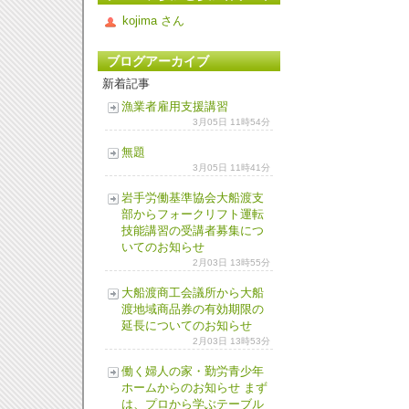
kojima さん
ブログアーカイブ
新着記事
漁業者雇用支援講習
3月05日 11時54分
無題
3月05日 11時41分
岩手労働基準協会大船渡支
部からフォークリフト運転
技能講習の受講者募集につ
いてのお知らせ
2月03日 13時55分
大船渡商工会議所から大船
渡地域商品券の有効期限の
延長についてのお知らせ
2月03日 13時53分
働く婦人の家・勤労青少年
ホームからのお知らせ まず
は、プロから学ぶテーブル