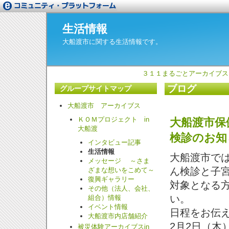
生活情報
大船渡市に関する生活情報です。
３１１まるごとアーカイブス
ブログ
グループサイトマップ
大船渡市 アーカイブス
ＫＯＭプロジェクト in
大船渡市保
大船渡
検診のお知
インタビュー記事
生活情報
大船渡市では
メッセージ ～さま
ん検診と子
ざまな想いをこめて～
復興ギャラリー
対象となる
その他（法人、会社、
い。
組合）情報
イベント情報
日程をお伝
大船渡市内店舗紹介
2
月2日（木
被災体験アーカイブスin