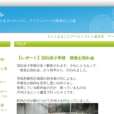
ル
どをターゲットに、アイアンハートが取材をした様
３１１まるごとアーカイブス
>
釜石市 アー
ブログ
【レポート】旧白浜小学校 校舎お別れ会
情報・
旧白浜小学校が近々解体されます。それにともなって、
状と復
「校舎お別れ会」が１時半から、行われました。
市役所都市計画課の担当者の方によると、
とアー
卒業生が校内を見学し思い出作りをし、
使用している町内会の方が、残っているものを
のチー
片付けるという趣旨で行ったそうです。
ィール
町内の方が駆けつけて片付けを行なっていました。
事業
ショッ