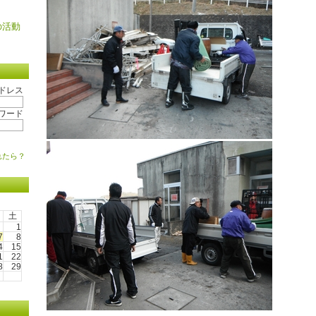
の活動
ドレス
ワード
れたら？
土
1
7
8
4
15
1
22
8
29