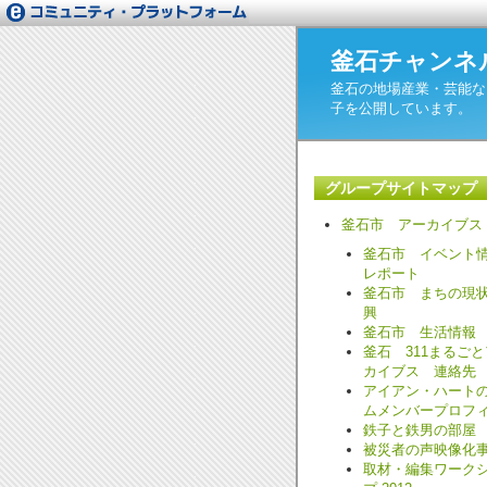
釜石チャンネ
釜石の地場産業・芸能な
子を公開しています。
グループサイトマップ
釜石市 アーカイブス
釜石市 イベント
レポート
釜石市 まちの現
興
釜石市 生活情報
釜石 311まるご
カイブス 連絡先
アイアン・ハート
ムメンバープロフ
鉄子と鉄男の部屋
被災者の声映像化
取材・編集ワーク