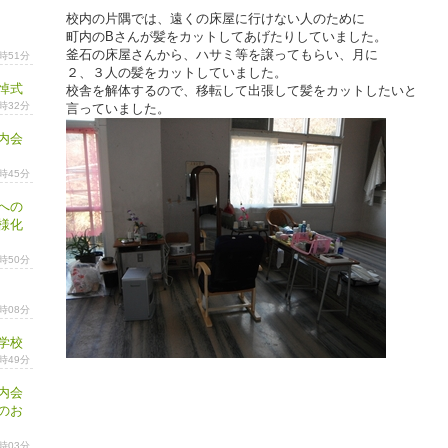
校内の片隅では、遠くの床屋に行けない人のために
町内のBさんが髪をカットしてあげたりしていました。
釜石の床屋さんから、ハサミ等を譲ってもらい、月に
4時51分
２、３人の髪をカットしていました。
悼式
校舎を解体するので、移転して出張して髪をカットしたいと
6時32分
言っていました。
内会
3時45分
への
様化
5時50分
4時08分
学校
1時49分
内会
のお
4時03分