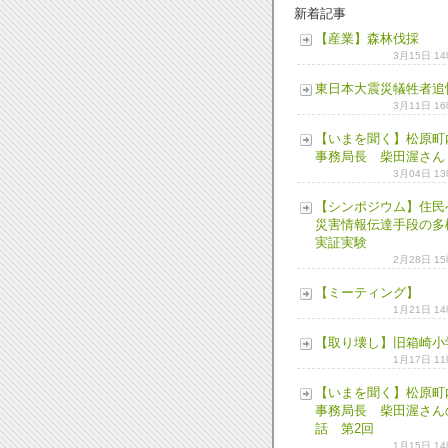
新着記事
【産業】森林伐採
3月15日 1
東日本大震災犠牲者追
3月11日 1
【いまを聞く】松原町
事務局長 柴田渥さん
3月04日 1
【シンポジウム】住民
災害情報伝達手段の多
実証実験
2月28日 1
【ミーティング】
1月21日 1
【取り壊し】旧箱崎小
1月17日 1
【いまを聞く】松原町
事務局長 柴田渥さん
話 第2回
1月15日 1