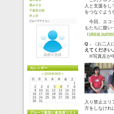
人と支援をし
臺みずき
千葉裕太朗
をつなぐよう
村上涉
今回、エコッ
グループアイコン
もたちに腹い
（
okirai summ
Q．
（お二人
えてください
※写真左が中
カレンダー
«
2026年08月
»
日
月
火
水
木
金
土
1
2
3
4
5
6
7
8
9
10
11
12
13
14
15
16
17
18
19
20
21
22
23
24
25
26
27
28
29
30
31
入り禁止エリ
方をしなけれ
グループ参加と参加者リスト