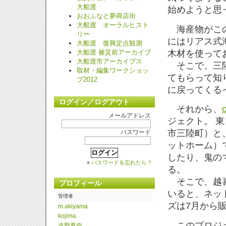
大船渡
始めようと思
おおふなと夢商店街
大船渡 オーラルヒスト
海産物がこの
リー
にはリアス式
大船渡 復興定点観測
木材を使って
大船渡 被災前アーカイブ
大船渡市アーカイブス
そこで、三陸
取材・編集ワークショッ
てもらって知
プ2012
に戻ってくる
ログイン／ログアウト
それから、
メールアドレス
ジェクト。 
市三陸町）と
パスワード
ットホーム）
したり、鬼の
»
パスワードを忘れたら？
る。
そこで、越喜
プロフィール
いると、ネッ
管理者
ズは7月から
m.
akiyama
kojima
このプロジェ
遠野夏奈