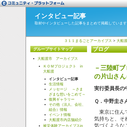
インタビュー記事
取材やインタビューした記事をまとめて掲載しています
３１１まるごとアーカイブス
>
大船
ブログ
グループサイトマップ
大船渡市 アーカイブス
ＫＯＭプロジェクト in
－三陸町ブ
大船渡
の片山さん
インタビュー記事
生活情報
実行委員長の
メッセージ ～さま
ざまな想いをこめて～
復興ギャラリー
Ｑ．中野圭さ
その他（法人、会社、
組合）情報
東京に住んで
イベント情報
気持ちと、そ
大船渡市内店舗紹介
気づくような
被災体験アーカイブスin