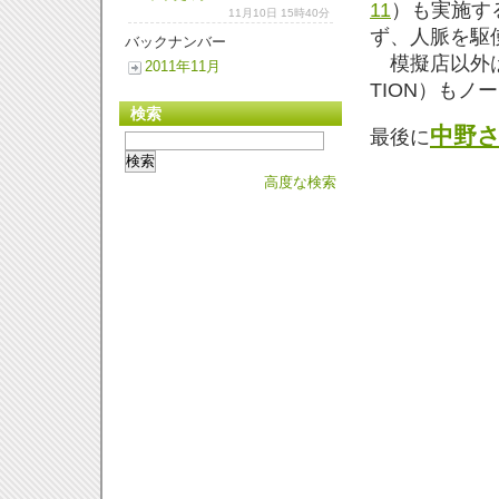
11
）も実施す
11月10日 15時40分
ず、人脈を駆
バックナンバー
模擬店以外は無
2011年11月
TION）もノ
検索
中野
最後に
高度な検索