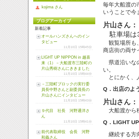
毎年大船渡の
kojima さん
いうことで今
ブログアーカイブ
片山さん：
新着記事
駐車場は
オールハンズさんへのイン
タビュー
観覧場所も、
11月10日 15時45分
商店街の両サ
LIGHT UP NIPPON in 越喜
県道沿いなの
来（1）－大船渡市三陸町の
片山秀樹さんにききました
い。
11月10日 15時44分
とにかく、人
－三陸町ブロックの実行委
Q．出店のよ
員長中野さんと副委員長の
片山さんにインタビュー
片山さん：
11月10日 15時43分
大船渡から移
９代目 社長 河野通洋さ
ん
Q．LIGHT 
11月10日 15時41分
前代表取締役 会長 河野
継続する方向
和義さん